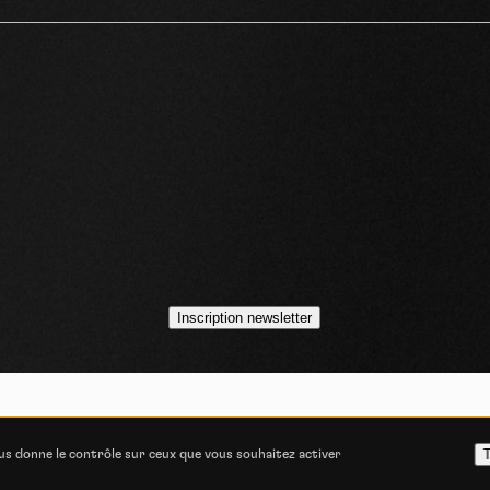
idéos
asts
Inscription newsletter
VOJO MAGAZINE © 2014 - 2026
COOKIE STATEMENT
POLITIQUE DE CONFIDENT
T
ous donne le contrôle sur ceux que vous souhaitez activer
ITIONS GÉNÉRALES D’UTILISATION
CONSENTEMENT E