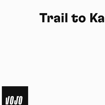
Trail to K
FR
NL