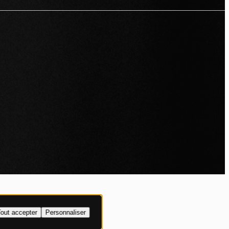
IALITÉ
out accepter
Personnaliser
XPLICITE