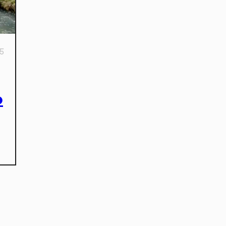
15
o
kies et