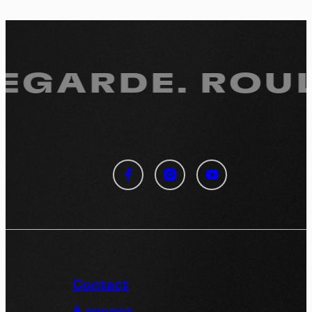
REGARDE.
ROUL
Panneau de gestion des
cookies
En autorisant ces services tiers, vous acceptez le dépôt et la
lecture de cookies et l'utilisation de technologies de suivi
nécessaires à leur bon fonctionnement.
Politique de confidentialité
Contact
Tout accepter
Tout refuser
A propos