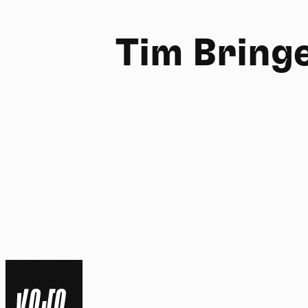
Tim Bring
FR
NL