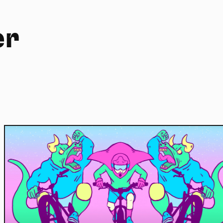
er
Home