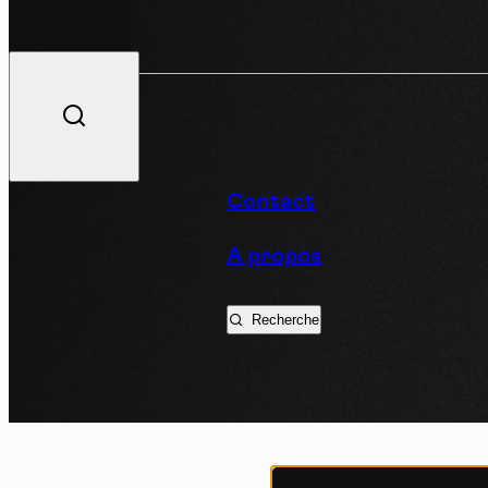
V
Contact
A propos
Podc
Recherche