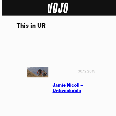
Home
This in UR
Actu
Nature
Sport
Tech
30.12.2015
Dossier
Jamie Nicoll –
Unbreakable
Vidéos
Podcasts