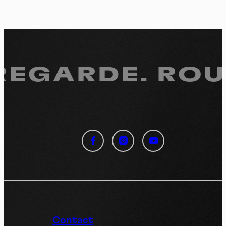
 REGARDE.
ROUL
Panneau de gestion des
cookies
En autorisant ces services tiers, vous acceptez le dépôt et la
lecture de cookies et l'utilisation de technologies de suivi
nécessaires à leur bon fonctionnement.
Politique de confidentialité
Contact