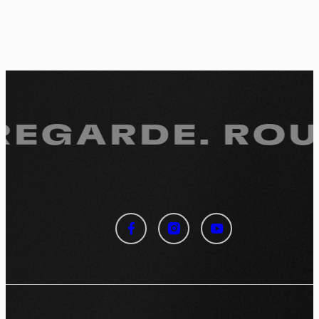
 REGARDE.
ROUL
Panneau de gestion des
cookies
En autorisant ces services tiers, vous acceptez le dépôt et la
lecture de cookies et l'utilisation de technologies de suivi
nécessaires à leur bon fonctionnement.