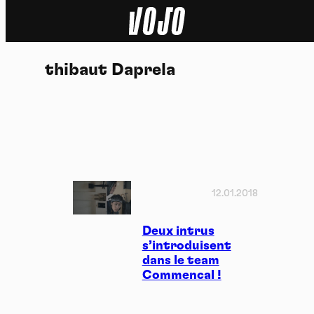
Home
thibaut Daprela
Actu
Nature
Sport
Tech
12.01.2018
Dossier
Deux intrus
s’introduisent
dans le team
Vidéos
Commencal !
Podcasts