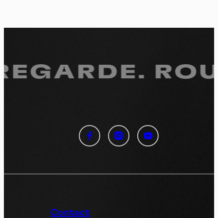
 REGARDE.
ROUL
Panneau de gestion des
cookies
En autorisant ces services tiers, vous acceptez le dépôt et la
lecture de cookies et l'utilisation de technologies de suivi
nécessaires à leur bon fonctionnement.
Politique de confidentialité
Contact