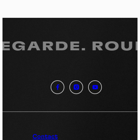
REGARDE.
ROUL
Panneau de gestion des
cookies
En autorisant ces services tiers, vous acceptez le dépôt et la
lecture de cookies et l'utilisation de technologies de suivi
nécessaires à leur bon fonctionnement.
Politique de confidentialité
Contact