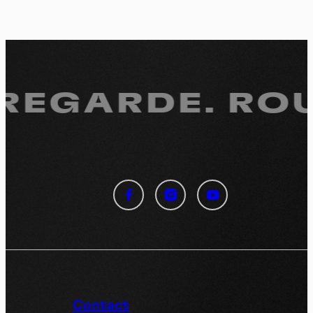
 REGARDE.
ROU
Panneau de gestion des
cookies
En autorisant ces services tiers, vous acceptez le dépôt et la
lecture de cookies et l'utilisation de technologies de suivi
nécessaires à leur bon fonctionnement.
Politique de confidentialité
Contact