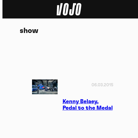
Home
show
Actu
Nature
Sport
Tech
06.03.2015
Dossier
Kenny Belaey,
Pedal to the Medal
Vidéos
Podcasts