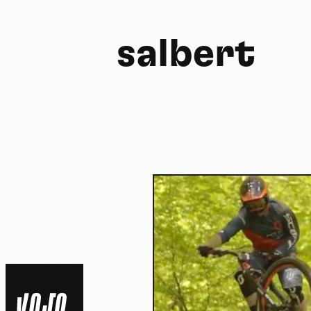
salbert
FR
NL