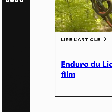
LIRE L’ARTICLE
Na
Enduro du Lio
Pa
film
En auto
l'utili
Politi
S
Tout a