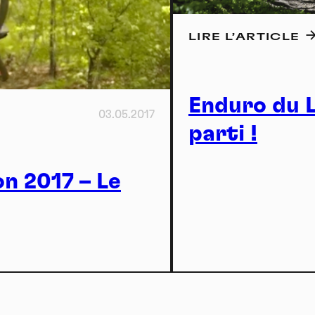
Actu
LIRE L’ARTICLE
Enduro du L
03.05.2017
ture
parti !
n 2017 – Le
nneau de gestion des cookies
risant ces services tiers, vous acceptez le dépôt et la lecture de coo
sation de technologies de suivi nécessaires à leur bon fonctionnement.
que de confidentialité
port
ccepter
Tout refuser