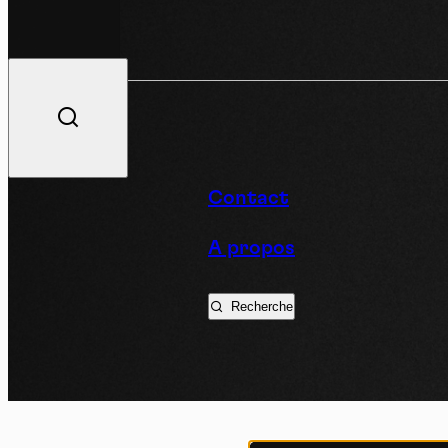
V
Contact
A propos
Podc
Recherche