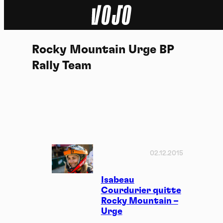
Home
Rocky Mountain Urge BP
Actu
Rally Team
Nature
Sport
Tech
02.12.2015
Dossier
Isabeau
Vidéos
Courdurier quitte
Rocky Mountain –
Podcasts
Urge