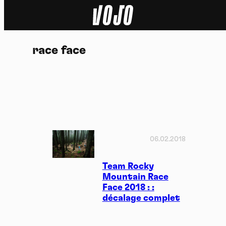
Home
race face
Actu
Nature
Sport
Tech
06.02.2018
Dossier
Team Rocky
Mountain Race
Face 2018 : :
Vidéos
décalage complet
Podcasts