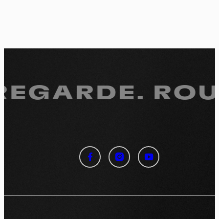
 REGARDE.
ROUL
Panneau de gestion des
cookies
En autorisant ces services tiers, vous acceptez le dépôt et la
lecture de cookies et l'utilisation de technologies de suivi
nécessaires à leur bon fonctionnement.