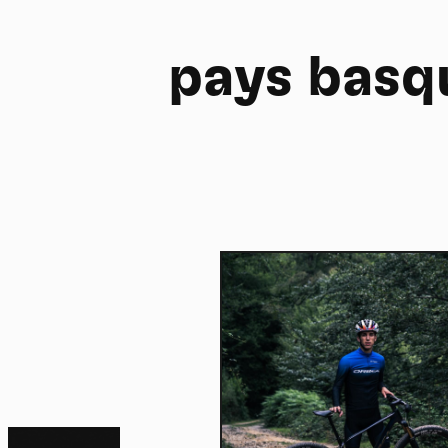
pays basq
FR
NL