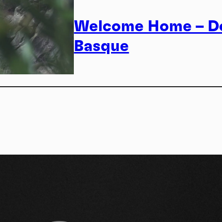
Sport
Welcome Home – Do
Basque
*
Tech
cepte de recevoir cette lettre d'information et je comprends que je peux facilem
inscrire à tout moment
Je m’abonne