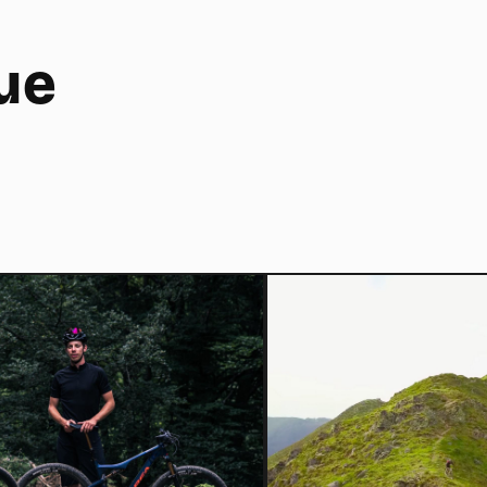
ue
Home