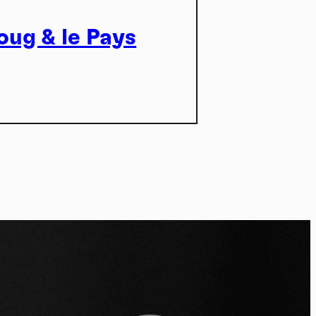
ug & le Pays
*
*
ent me