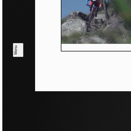
J'ac
dés