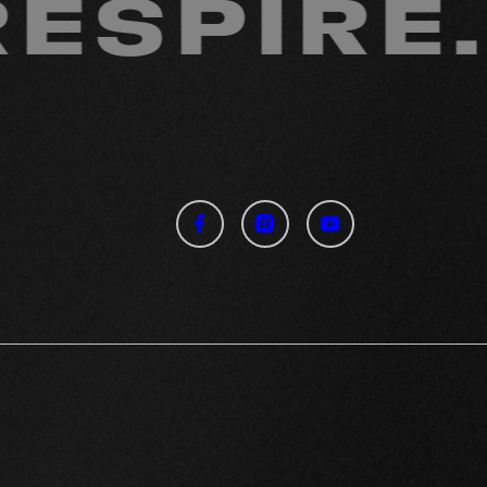
SPIRE. 
ssier
idéos