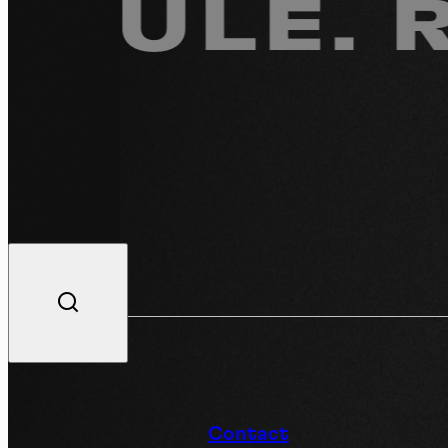
LE. RE
Do
V
Contact