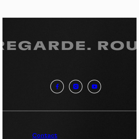
 REGARDE.
ROUL
Panneau de gestion des
cookies
En autorisant ces services tiers, vous acceptez le dépôt et la
lecture de cookies et l'utilisation de technologies de suivi
nécessaires à leur bon fonctionnement.
Politique de confidentialité
Contact