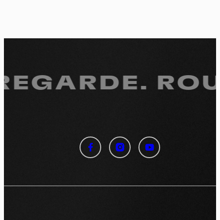
 REGARDE.
ROUL
Panneau de gestion des
cookies
En autorisant ces services tiers, vous acceptez le dépôt et la
lecture de cookies et l'utilisation de technologies de suivi
nécessaires à leur bon fonctionnement.
Politique de confidentialité