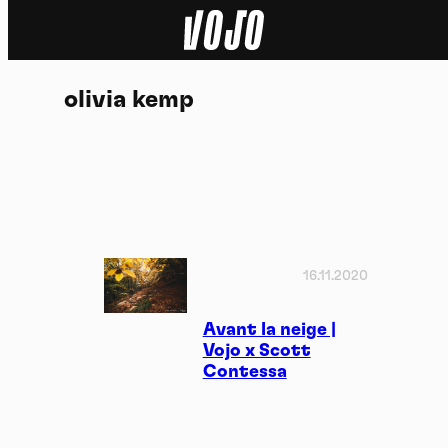
Home
olivia kemp
Actu
Nature
Sport
Tech
16.11.2020
Dossier
Avant la neige |
Vojo x Scott
Contessa
Vidéos
Podcasts