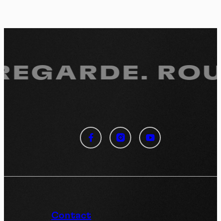
 REGARDE.
ROUL
Panneau de gestion des
cookies
En autorisant ces services tiers, vous acceptez le dépôt et la
lecture de cookies et l'utilisation de technologies de suivi
nécessaires à leur bon fonctionnement.
Politique de confidentialité
Contact