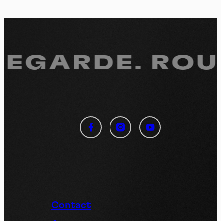
REGARDE.
ROUL
Panneau de gestion des
cookies
En autorisant ces services tiers, vous acceptez le dépôt et la
lecture de cookies et l'utilisation de technologies de suivi
nécessaires à leur bon fonctionnement.
Politique de confidentialité
Contact
Tout accepter
Tout refuser