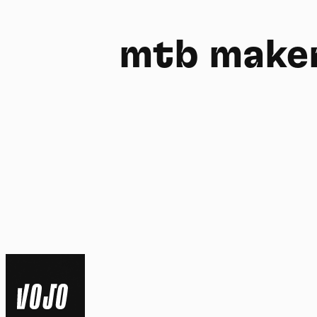
mtb make
FR
NL