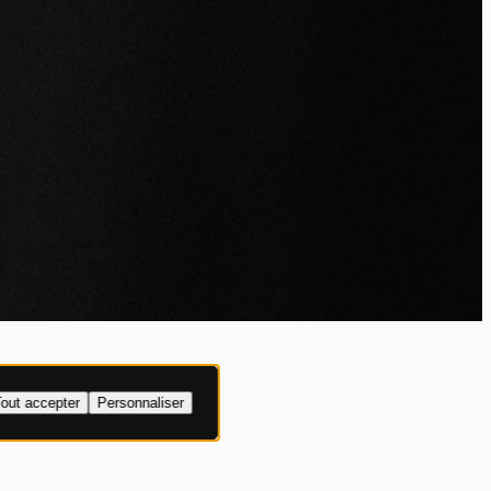
IALITÉ
out accepter
Personnaliser
XPLICITE