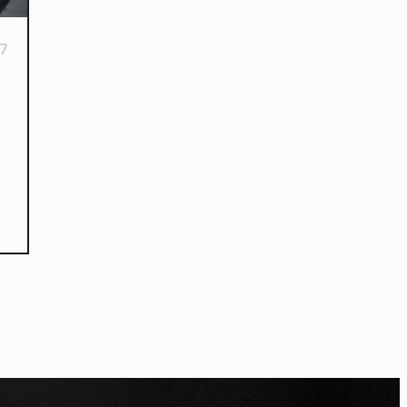
7
kies et