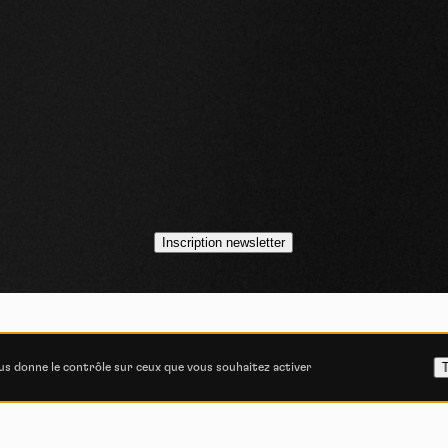
idéos
casts
Inscription newsletter
VOJO MAGAZINE © 2014 - 2026
COOKIE STATEMENT
POLITIQUE DE CONFIDENT
T
ous donne le contrôle sur ceux que vous souhaitez activer
ITIONS GÉNÉRALES D’UTILISATION
CONSENTEMENT E