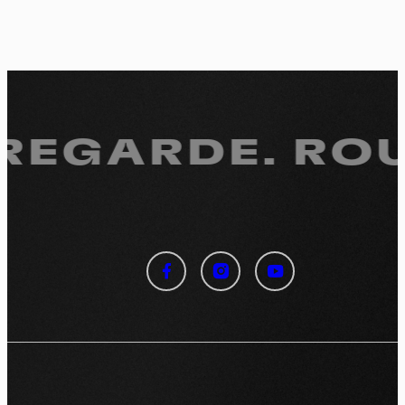
 REGARDE.
ROU
Panneau de gestion des
cookies
En autorisant ces services tiers, vous acceptez le dépôt et la
lecture de cookies et l'utilisation de technologies de suivi
nécessaires à leur bon fonctionnement.
Politique de confidentialité