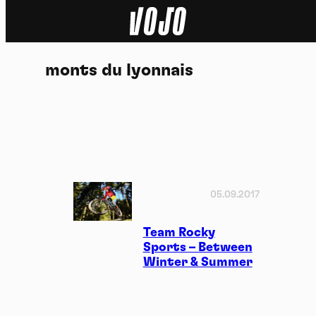
Home
monts du lyonnais
Actu
Nature
Sport
Tech
05.09.2017
Dossier
Team Rocky
Sports – Between
Winter & Summer
Vidéos
Podcasts