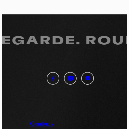
REGARDE.
ROUL
Panneau de gestion des
cookies
En autorisant ces services tiers, vous acceptez le dépôt et la
lecture de cookies et l'utilisation de technologies de suivi
nécessaires à leur bon fonctionnement.
Politique de confidentialité
Contact