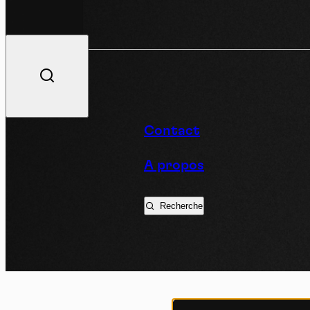
V
Contact
A propos
Podc
Recherche