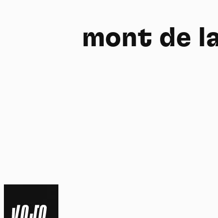
mont de l
FR
NL