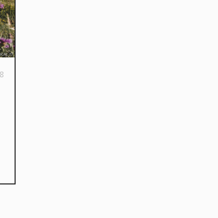
8
kies et