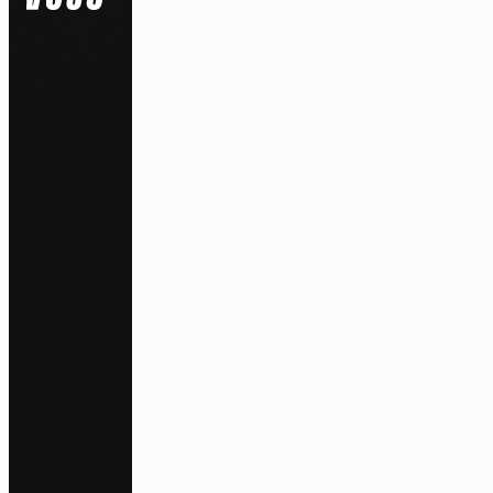
Na
Pa
En auto
l'utili
Politi
S
Tout a