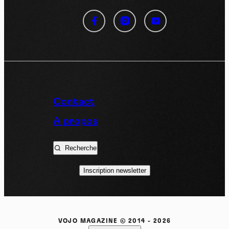
Panneau de gestion des
cookies
En autorisant ces services tiers, vous acceptez le dépôt et la
lecture de cookies et l'utilisation de technologies de suivi
nécessaires à leur bon fonctionnement.
Politique de confidentialité
Contact
Tout accepter
Tout refuser
A propos
Recherche
Vidéos
Inscription newsletter
Les services de partage de vidéo permettent d'enrichir
le site de contenu multimédia et augmentent sa
visibilité.
VOJO MAGAZINE © 2014 - 2026
Vimeo
interdit