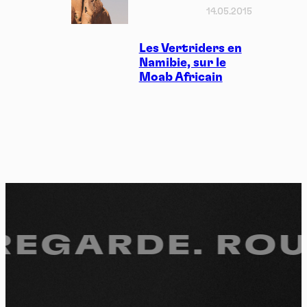
14.05.2015
Les Vertriders en
Namibie, sur le
Moab Africain
 REGARDE.
ROUL