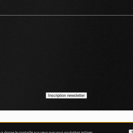
idéos
asts
Inscription newsletter
VOJO MAGAZINE © 2014 - 2026
COOKIE STATEMENT
POLITIQUE DE CONFIDENT
T
ous donne le contrôle sur ceux que vous souhaitez activer