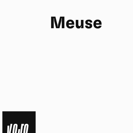
Meuse
FR
NL