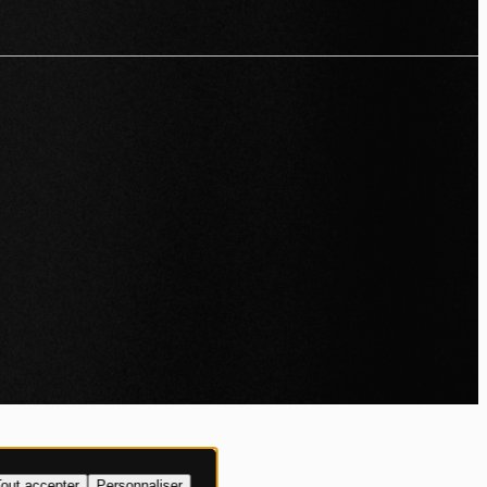
IALITÉ
out accepter
Personnaliser