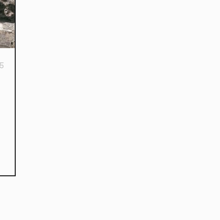
15
kies et