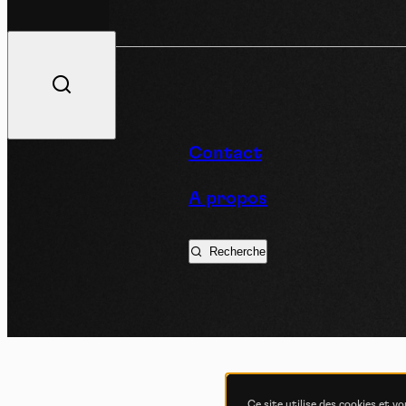
V
Contact
A propos
Podc
Recherche
Ce site utilise des cookies et v