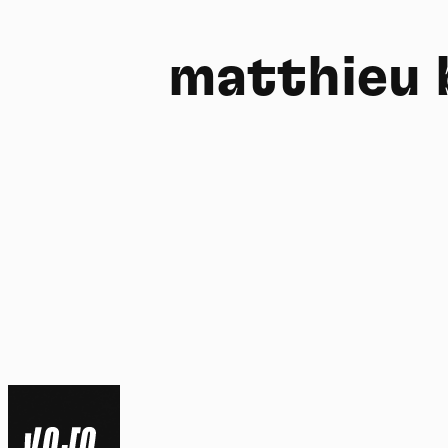
matthieu 
FR
NL