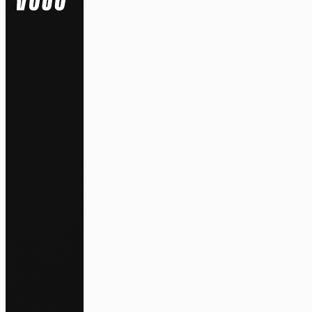
Na
Pa
En auto
l'utili
Politi
S
Tout a