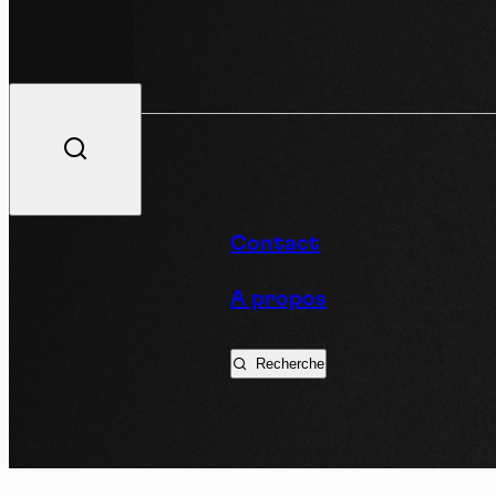
V
Contact
A propos
Podc
Recherche