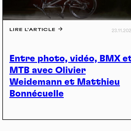
Actu
LIRE L’ARTICLE
23.11.20
ture
Entre photo, vidéo, BMX e
MTB avec Olivier
nneau de gestion des cookies
Weidemann et Matthieu
Bonnécuelle
risant ces services tiers, vous acceptez le dépôt et la lecture de coo
sation de technologies de suivi nécessaires à leur bon fonctionnement.
que de confidentialité
port
ccepter
Tout refuser