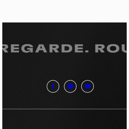
 REGARDE.
ROU
Panneau de gestion des
cookies
En autorisant ces services tiers, vous acceptez le dépôt et la
lecture de cookies et l'utilisation de technologies de suivi
nécessaires à leur bon fonctionnement.
Politique de confidentialité