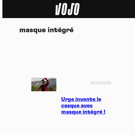
Home
masque intégré
Actu
Nature
Sport
Tech
12.09.2016
Dossier
Urge invente le
casque avec
masque intégré !
Vidéos
Podcasts