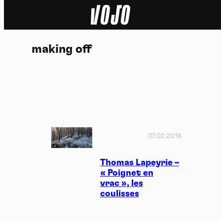
Home
making off
Actu
Nature
Sport
Tech
07.02.2016
Dossier
Thomas Lapeyrie –
« Poignet en
vrac », les
Vidéos
coulisses
Podcasts