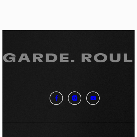
EGARDE.
ROULE
Panneau de gestion des
cookies
En autorisant ces services tiers, vous acceptez le dépôt et la
lecture de cookies et l'utilisation de technologies de suivi
nécessaires à leur bon fonctionnement.