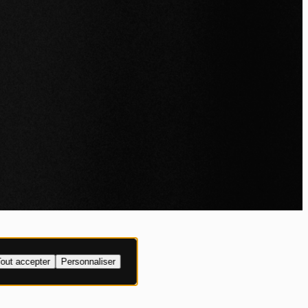
IALITÉ
out accepter
Personnaliser
XPLICITE