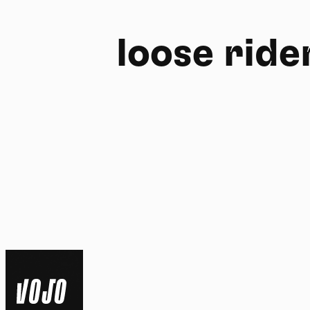
loose ride
FR
NL