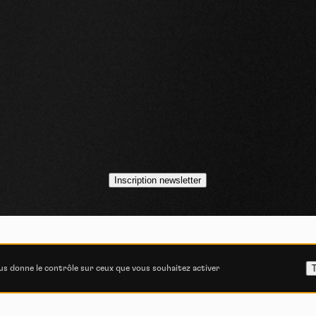
idéos
asts
Inscription newsletter
VOJO MAGAZINE © 2014 - 2026
COOKIE STATEMENT
POLITIQUE DE CONFIDENT
T
ous donne le contrôle sur ceux que vous souhaitez activer
ITIONS GÉNÉRALES D’UTILISATION
CONSENTEMENT E