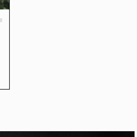
18
kies et