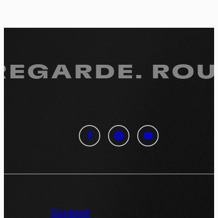
 REGARDE.
ROUL
Panneau de gestion des
cookies
En autorisant ces services tiers, vous acceptez le dépôt et la
lecture de cookies et l'utilisation de technologies de suivi
nécessaires à leur bon fonctionnement.
Politique de confidentialité
Contact