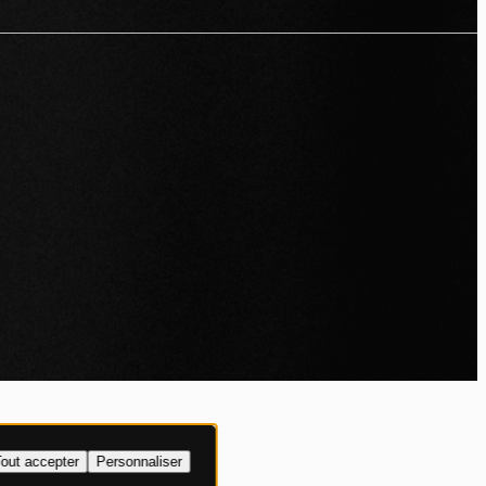
IALITÉ
out accepter
Personnaliser