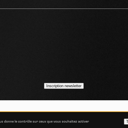
idéos
asts
Inscription newsletter
VOJO MAGAZINE © 2014 - 2026
COOKIE STATEMENT
POLITIQUE DE CONFIDENT
T
ous donne le contrôle sur ceux que vous souhaitez activer