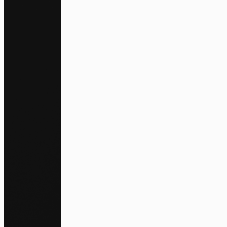
Na
Pa
En auto
l'utili
Politi
S
Tout a