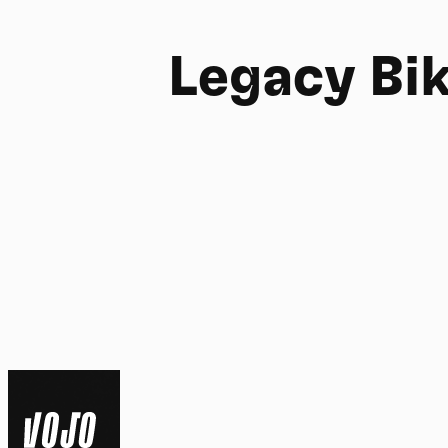
Legacy Bi
FR
NL