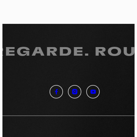
 REGARDE.
ROUL
Panneau de gestion des
cookies
En autorisant ces services tiers, vous acceptez le dépôt et la
lecture de cookies et l'utilisation de technologies de suivi
nécessaires à leur bon fonctionnement.
Politique de confidentialité