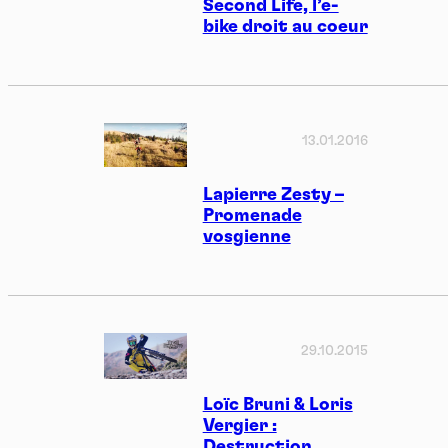
Second Life, l’e-
bike droit au coeur
13.01.2016
Lapierre Zesty –
Promenade
vosgienne
29.10.2015
Loïc Bruni & Loris
Vergier :
Destruction