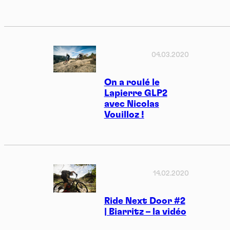
04.03.2020
On a roulé le
Lapierre GLP2
avec Nicolas
Vouilloz !
14.02.2020
Ride Next Door #2
| Biarritz – la vidéo