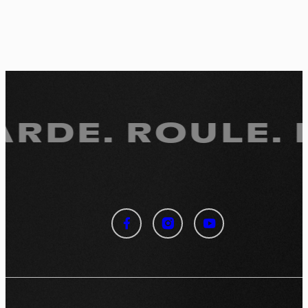
RDE.
ROULE. R
Panneau de gestion des
cookies
En autorisant ces services tiers, vous acceptez le dépôt et la
lecture de cookies et l'utilisation de technologies de suivi
nécessaires à leur bon fonctionnement.