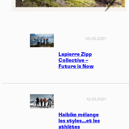
05.05.2021
Lapierre Zipp
Collective –
Future is Now
12.03.2021
Haibike mélange
les styles…et les
athlètes