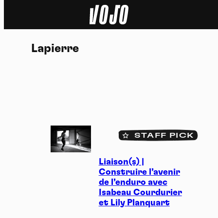
Home
Lapierre
Actu
Nature
Sport
Tech
STAFF PICK
17.06.2024
Dossier
Liaison(s) |
Construire l’avenir
Vidéos
de l’enduro avec
Isabeau Courdurier
et Lily Planquart
Podcasts