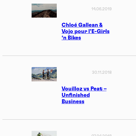
14.06.2019
Chloé Gallean &
Vojo pour l’E-Girls
‘n Bikes
30.11.2018
Vouilloz vs Peat –
Unfinished
Business