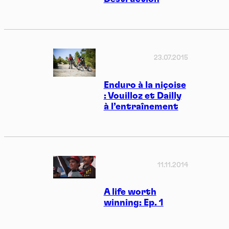
23.07.2015
Enduro à la niçoise
: Vouilloz et Dailly
à l’entraînement
11.11.2014
A life worth
winning: Ep. 1