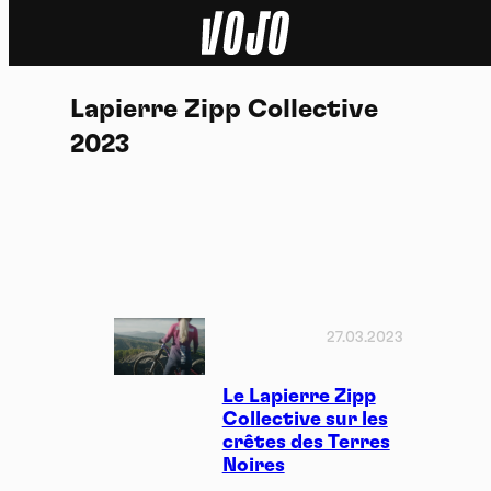
Home
Lapierre Zipp Collective
Actu
2023
Nature
Sport
Tech
27.03.2023
Dossier
Le Lapierre Zipp
Vidéos
Collective sur les
crêtes des Terres
Podcasts
Noires