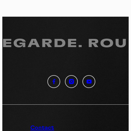
REGARDE.
ROUL
Panneau de gestion des
cookies
En autorisant ces services tiers, vous acceptez le dépôt et la
lecture de cookies et l'utilisation de technologies de suivi
nécessaires à leur bon fonctionnement.
Politique de confidentialité
Contact