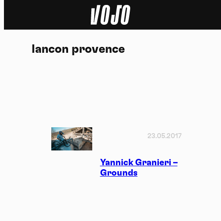
Home
lancon provence
Actu
Nature
Sport
Tech
23.05.2017
Dossier
Yannick Granieri –
Grounds
Vidéos
Podcasts