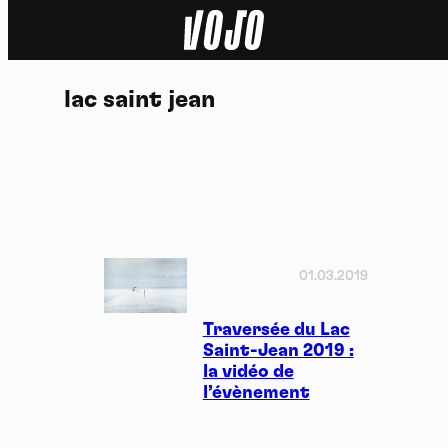
Home
lac saint jean
Actu
Nature
Sport
Tech
01.03.2019
Dossier
Traversée du Lac
Saint-Jean 2019 :
la vidéo de
Vidéos
l’évènement
Podcasts