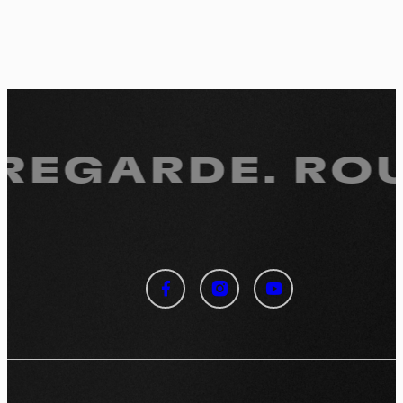
 REGARDE.
ROU
Panneau de gestion des
cookies
En autorisant ces services tiers, vous acceptez le dépôt et la
lecture de cookies et l'utilisation de technologies de suivi
nécessaires à leur bon fonctionnement.