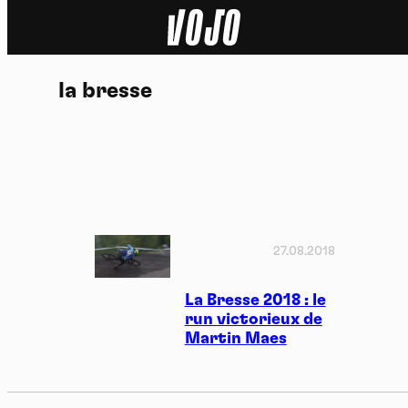
Home
la bresse
Actu
Nature
Sport
Tech
27.08.2018
Dossier
La Bresse 2018 : le
run victorieux de
Martin Maes
Vidéos
Podcasts