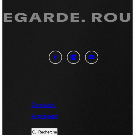
REGARDE.
ROUL
Panneau de gestion des
cookies
En autorisant ces services tiers, vous acceptez le dépôt et la
lecture de cookies et l'utilisation de technologies de suivi
nécessaires à leur bon fonctionnement.
Politique de confidentialité
Contact
Tout accepter
Tout refuser
A propos
Recherche