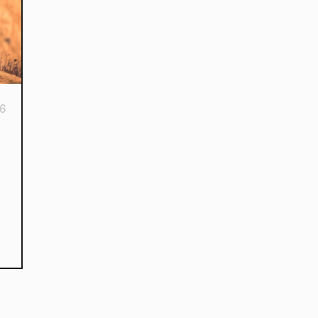
16
kies et