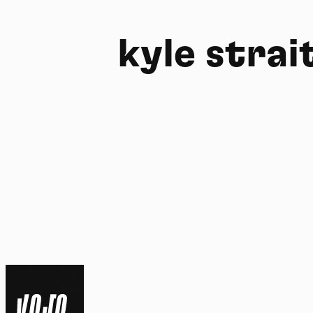
kyle strai
FR
NL