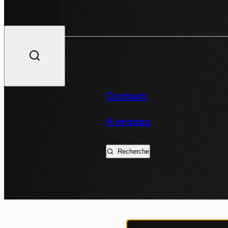
V
Contact
A propos
Podc
Recherche