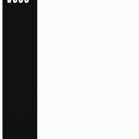
Na
Pa
En auto
l'utili
Politi
S
Tout a