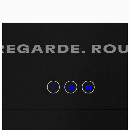
 REGARDE.
ROUL
Panneau de gestion des
cookies
En autorisant ces services tiers, vous acceptez le dépôt et la
lecture de cookies et l'utilisation de technologies de suivi
nécessaires à leur bon fonctionnement.
Politique de confidentialité