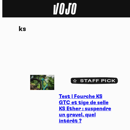
Home
ks
Actu
Nature
Sport
Tech
STAFF PICK
01.11.2023
Dossier
Test | Fourche KS
GTC et tige de selle
Vidéos
KS Ether : suspendre
un gravel, quel
intérêt ?
Podcasts