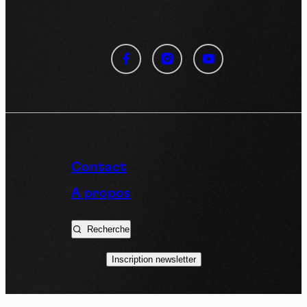
Panneau de gestion des
cookies
En autorisant ces services tiers, vous acceptez le dépôt et la
lecture de cookies et l'utilisation de technologies de suivi
nécessaires à leur bon fonctionnement.
Politique de confidentialité
Contact
Tout accepter
Tout refuser
A propos
Recherche
Vidéos
Inscription newsletter
Les services de partage de vidéo permettent d'enrichir
le site de contenu multimédia et augmentent sa