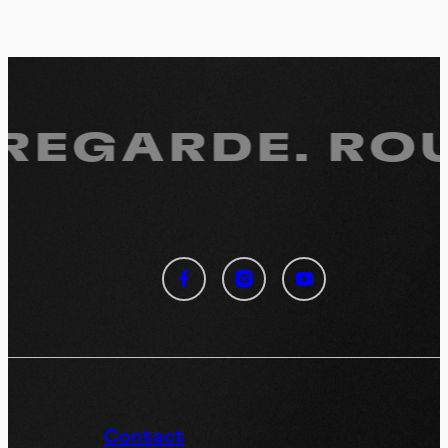
 REGARDE.
ROU
Panneau de gestion des
cookies
En autorisant ces services tiers, vous acceptez le dépôt et la
lecture de cookies et l'utilisation de technologies de suivi
nécessaires à leur bon fonctionnement.
Politique de confidentialité
Contact