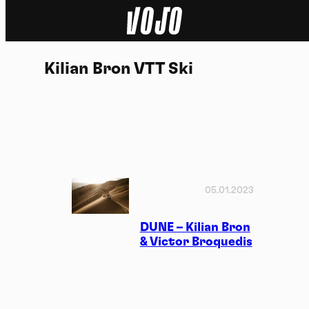
Home
Kilian Bron VTT Ski
Actu
Nature
Sport
Tech
05.01.2023
Dossier
DUNE – Kilian Bron
& Victor Broquedis
Vidéos
Podcasts