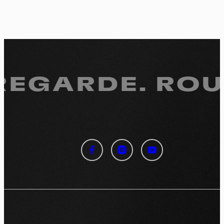
 REGARDE.
ROUL
Panneau de gestion des
cookies
En autorisant ces services tiers, vous acceptez le dépôt et la
lecture de cookies et l'utilisation de technologies de suivi
nécessaires à leur bon fonctionnement.
Politique de confidentialité