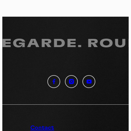
REGARDE.
ROUL
Panneau de gestion des
cookies
En autorisant ces services tiers, vous acceptez le dépôt et la
lecture de cookies et l'utilisation de technologies de suivi
nécessaires à leur bon fonctionnement.
Politique de confidentialité
Contact