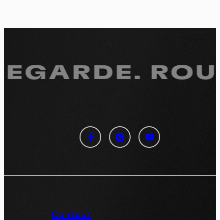
REGARDE.
ROUL
Panneau de gestion des
cookies
En autorisant ces services tiers, vous acceptez le dépôt et la
lecture de cookies et l'utilisation de technologies de suivi
nécessaires à leur bon fonctionnement.
Politique de confidentialité
Contact