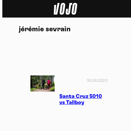
Home
jérémie sevrain
Actu
Nature
Sport
Tech
16.06.2020
Dossier
Santa Cruz 5010
vs Tallboy
Vidéos
Podcasts