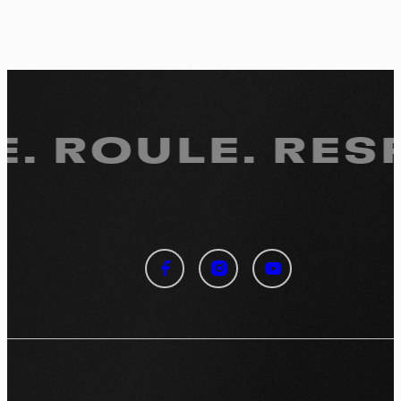
E.
ROULE. RESP
Panneau de gestion des
cookies
En autorisant ces services tiers, vous acceptez le dépôt et la
lecture de cookies et l'utilisation de technologies de suivi
nécessaires à leur bon fonctionnement.
Politique de confidentialité