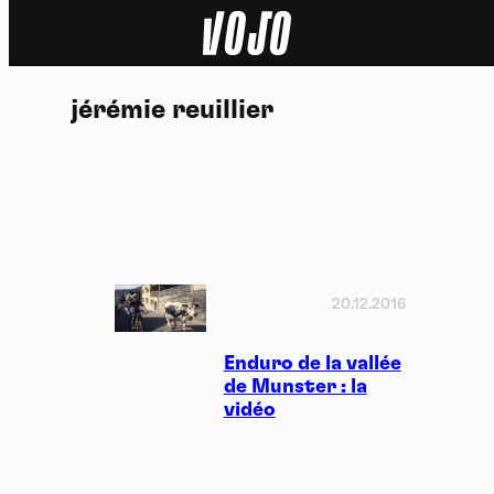
Home
jérémie reuillier
Actu
Nature
Sport
Tech
20.12.2016
Dossier
Enduro de la vallée
de Munster : la
vidéo
Vidéos
Podcasts