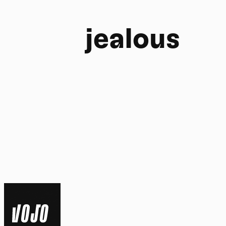
jealous
FR
NL