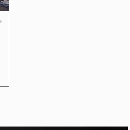
16
kies et