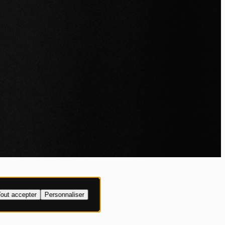
IALITÉ
out accepter
Personnaliser
XPLICITE