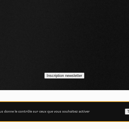
idéos
asts
Inscription newsletter
VOJO MAGAZINE © 2014 - 2026
COOKIE STATEMENT
POLITIQUE DE CONFIDENT
T
ous donne le contrôle sur ceux que vous souhaitez activer
ITIONS GÉNÉRALES D’UTILISATION
CONSENTEMENT E