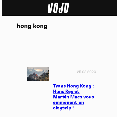
Home
hong kong
Actu
Nature
Sport
Tech
25.03.2020
Dossier
Trans Hong Kong :
Hans Rey et
Martin Maes vous
Vidéos
emmènent en
citytrip !
Podcasts