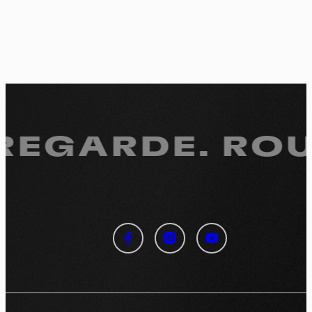
 REGARDE.
ROUL
Panneau de gestion des
cookies
En autorisant ces services tiers, vous acceptez le dépôt et la
lecture de cookies et l'utilisation de technologies de suivi
nécessaires à leur bon fonctionnement.