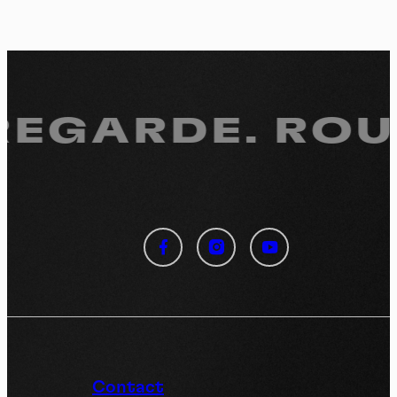
 REGARDE.
ROUL
Panneau de gestion des
cookies
En autorisant ces services tiers, vous acceptez le dépôt et la
lecture de cookies et l'utilisation de technologies de suivi
nécessaires à leur bon fonctionnement.
Politique de confidentialité
Contact