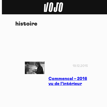
Home
histoire
Actu
Nature
Sport
Tech
19.12.2015
Dossier
Commencal – 2016
vu de l’intérieur
Vidéos
Podcasts