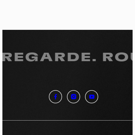
 REGARDE.
ROU
Panneau de gestion des
cookies
En autorisant ces services tiers, vous acceptez le dépôt et la
lecture de cookies et l'utilisation de technologies de suivi
nécessaires à leur bon fonctionnement.