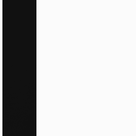
Na
Pa
En auto
l'utili
Politi
S
Tout a