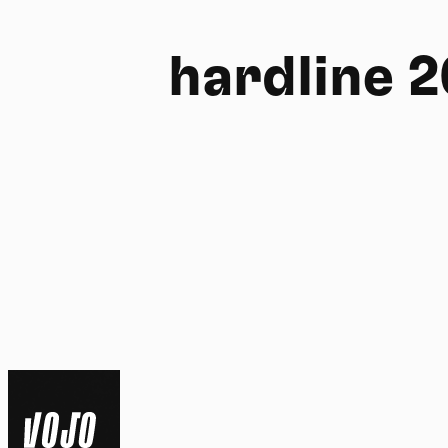
hardline 
FR
NL