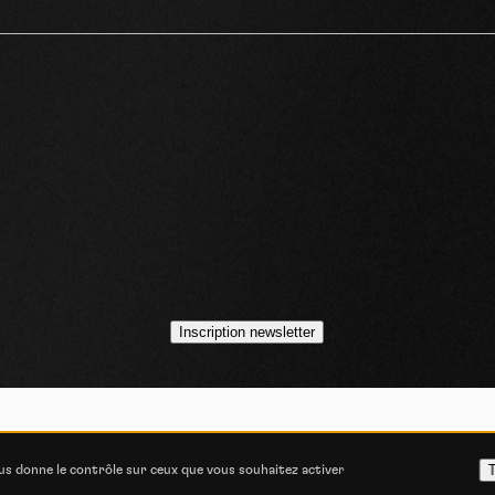
idéos
asts
Inscription newsletter
VOJO MAGAZINE © 2014 - 2026
COOKIE STATEMENT
POLITIQUE DE CONFIDENT
T
ous donne le contrôle sur ceux que vous souhaitez activer