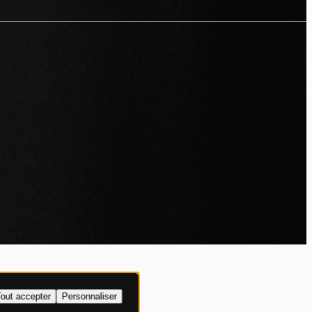
IALITÉ
out accepter
Personnaliser