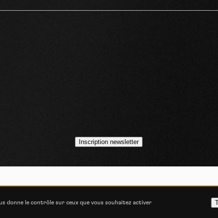
idéos
asts
Inscription newsletter
VOJO MAGAZINE © 2014 - 2026
COOKIE STATEMENT
POLITIQUE DE CONFIDENT
T
ous donne le contrôle sur ceux que vous souhaitez activer
ITIONS GÉNÉRALES D’UTILISATION
CONSENTEMENT E