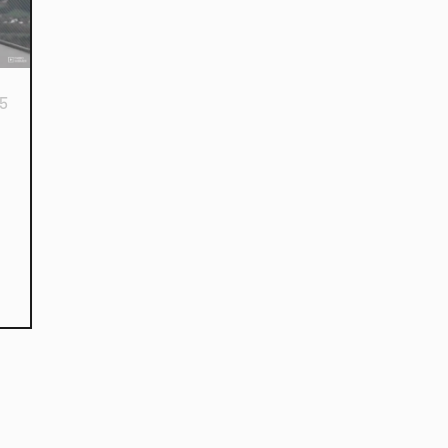
15
kies et