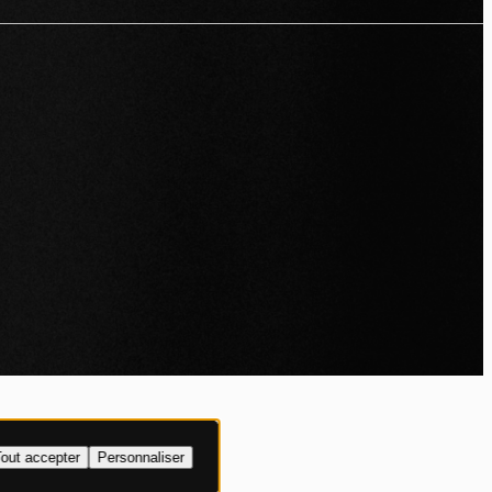
IALITÉ
out accepter
Personnaliser
XPLICITE