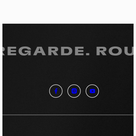
 REGARDE.
ROUL
Panneau de gestion des
cookies
En autorisant ces services tiers, vous acceptez le dépôt et la
lecture de cookies et l'utilisation de technologies de suivi
nécessaires à leur bon fonctionnement.
Politique de confidentialité